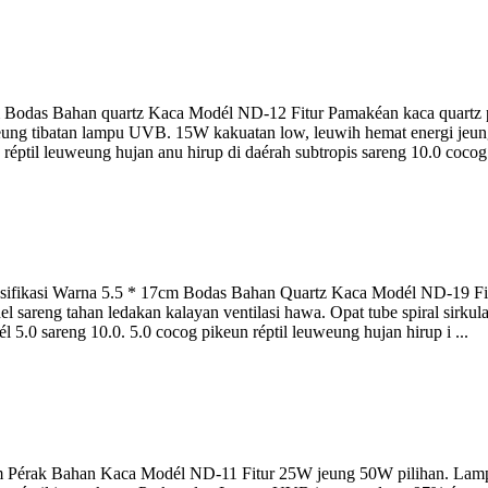
Bodas Bahan quartz Kaca Modél ND-12 Fitur Pamakéan kaca quartz pi
ung tibatan lampu UVB. 15W kakuatan low, leuwih hemat energi je
réptil leuweung hujan anu hirup di daérah subtropis sareng 10.0 cocog p
fikasi Warna 5.5 * 17cm Bodas Bahan Quartz Kaca Modél ND-19 Fitur
sareng tahan ledakan kalayan ventilasi hawa. Opat tube spiral sirkul
.0 sareng 10.0. 5.0 cocog pikeun réptil leuweung hujan hirup i ...
cm Pérak Bahan Kaca Modél ND-11 Fitur 25W jeung 50W pilihan. La