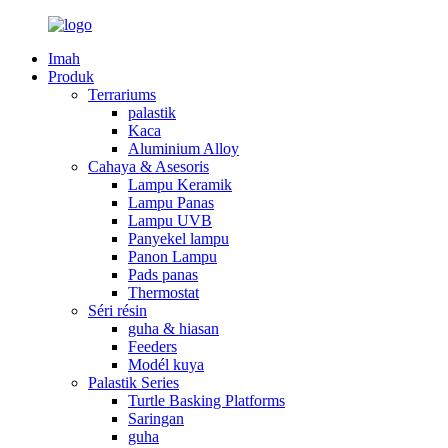
Imah
Produk
Terrariums
palastik
Kaca
Aluminium Alloy
Cahaya & Asesoris
Lampu Keramik
Lampu Panas
Lampu UVB
Panyekel lampu
Panon Lampu
Pads panas
Thermostat
Séri résin
guha & hiasan
Feeders
Modél kuya
Palastik Series
Turtle Basking Platforms
Saringan
guha