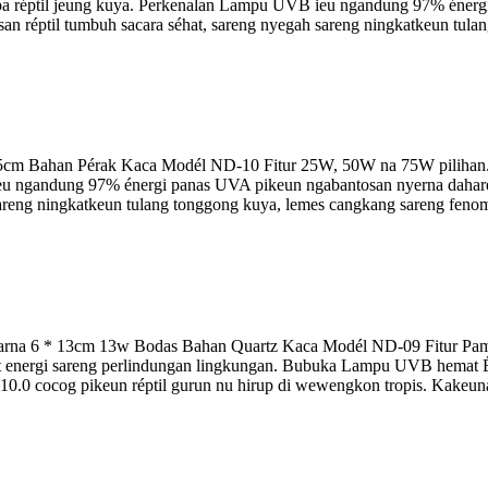
rupa réptil jeung kuya. Perkenalan Lampu UVB ieu ngandung 97% éner
 réptil tumbuh sacara séhat, sareng nyegah sareng ningkatkeun tulang
* 5cm Bahan Pérak Kaca Modél ND-10 Fitur 25W, 50W na 75W piliha
ieu ngandung 97% énergi panas UVA pikeun ngabantosan nyerna dahar
sareng ningkatkeun tulang tonggong kuya, lemes cangkang sareng fenom
na 6 * 13cm 13w Bodas Bahan Quartz Kaca Modél ND-09 Fitur Pamakéa
nergi sareng perlindungan lingkungan. Bubuka Lampu UVB hemat Éner
0.0 cocog pikeun réptil gurun nu hirup di wewengkon tropis. Kakeuna