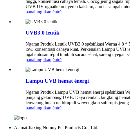
tinggi, konsentrasi cahaya lemah. Cocog jeung sagala 
UVB UV nguatkeun nyerep kalsium, anu tiasa ngabantosan
panalungtikan
jéntré
UVB3.0 leutik
Ngaran Produk Leutik UVB3.0 spésifikasi Warna 4,8 
low, konsentrasi cahaya kuat. Perkenalan Lampu UVB 
ngabantosan réptil tumbuh sacara séhat, sareng nyegah 
panalungtikan
jéntré
Lampu UVB hemat énergi
Ngaran Produk Lampu UVB hemat énergi spésifikasi War
panjang gelombang UVB. Daya rendah, langkung hemat e
leuweung hujan nu hirup di wewengkon subtropis jeung 1
panalungtikan
jéntré
Alamat:
Jiaxing Nomoy Pet Products Co., Ltd.