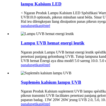
lampu Kalsium LED
< Ngaran Produk Lampu Kalsium LED Spésifikasi Warn
UVB10.0 optionals, pikeun minuhan sarat béda. Sinar 
Hal ieu dilengkepan liang dissipation panas pikeun nyeg
panalungtikan
jéntré
Lampu UVB hemat energi leutik
Ngaran produk Lampu UVB hemat energi leutik spésifik
penetrasi panjang gelombang UVB. Tutup lampuna kandel 
UVB hemat Énergi aya dina modél 5.0 sareng 10.0. 5.0 co
panalungtikan
jéntré
Suplemén kalsium lampu UVB
Ngaran Produk Kalsium suplement UVB lampu spésifik
pikeun transmisi UVB facilitates penetrasi panjang gelo
paparan badag. 13W 20W 26W jeung UVB 2.0, 5.0, 10.0 
panalungtikan
jéntré