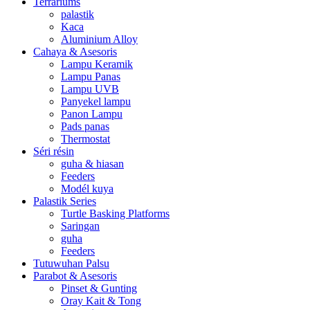
Terrariums
palastik
Kaca
Aluminium Alloy
Cahaya & Asesoris
Lampu Keramik
Lampu Panas
Lampu UVB
Panyekel lampu
Panon Lampu
Pads panas
Thermostat
Séri résin
guha & hiasan
Feeders
Modél kuya
Palastik Series
Turtle Basking Platforms
Saringan
guha
Feeders
Tutuwuhan Palsu
Parabot & Asesoris
Pinset & Gunting
Oray Kait & Tong