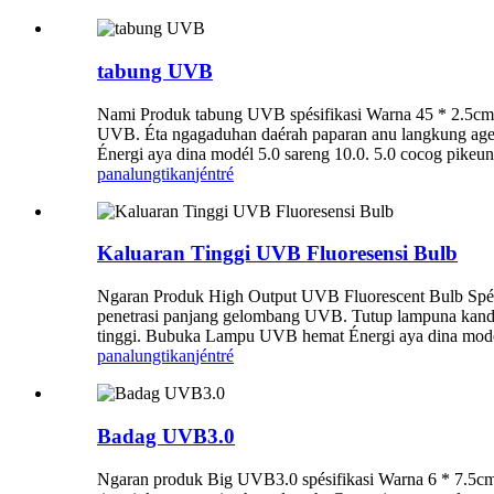
tabung UVB
Nami Produk tabung UVB spésifikasi Warna 45 * 2.5cm 
UVB. Éta ngagaduhan daérah paparan anu langkung age
Énergi aya dina modél 5.0 sareng 10.0. 5.0 cocog pikeun 
panalungtikan
jéntré
Kaluaran Tinggi UVB Fluoresensi Bulb
Ngaran Produk High Output UVB Fluorescent Bulb Spési
penetrasi panjang gelombang UVB. Tutup lampuna kandel 
tinggi. Bubuka Lampu UVB hemat Énergi aya dina modél 5
panalungtikan
jéntré
Badag UVB3.0
Ngaran produk Big UVB3.0 spésifikasi Warna 6 * 7.5