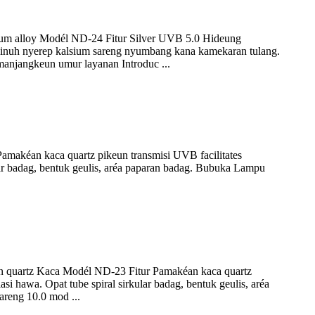
m alloy Modél ND-24 Fitur Silver UVB 5.0 Hideung
pinuh nyerep kalsium sareng nyumbang kana kamekaran tulang.
 manjangkeun umur layanan Introduc ...
makéan kaca quartz pikeun transmisi UVB facilitates
ar badag, bentuk geulis, aréa paparan badag. Bubuka Lampu
 quartz Kaca Modél ND-23 Fitur Pamakéan kaca quartz
i hawa. Opat tube spiral sirkular badag, bentuk geulis, aréa
reng 10.0 mod ...