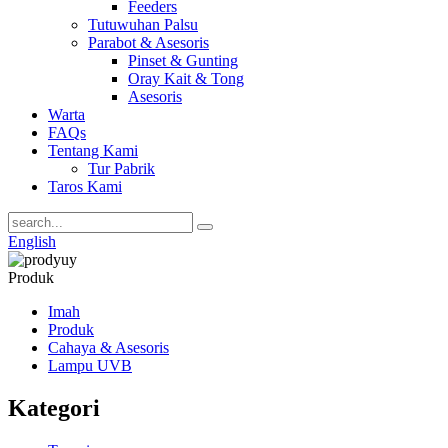
Feeders
Tutuwuhan Palsu
Parabot & Asesoris
Pinset & Gunting
Oray Kait & Tong
Asesoris
Warta
FAQs
Tentang Kami
Tur Pabrik
Taros Kami
English
Produk
Imah
Produk
Cahaya & Asesoris
Lampu UVB
Kategori