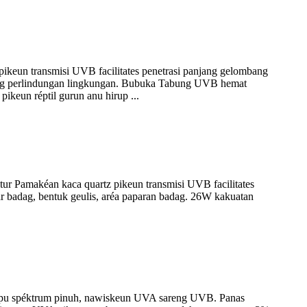
keun transmisi UVB facilitates penetrasi panjang gelombang
ung perlindungan lingkungan. Bubuka Tabung UVB hemat
ikeun réptil gurun anu hirup ...
 Pamakéan kaca quartz pikeun transmisi UVB facilitates
ar badag, bentuk geulis, aréa paparan badag. 26W kakuatan
mpu spéktrum pinuh, nawiskeun UVA sareng UVB. Panas