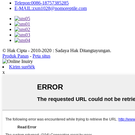
Telepon:
0086-18757385285
E-MAIL:
zxm1028@nomoreptile.com
© Hak Cipta - 2010-2020 : Sadaya Hak Ditangtayungan.
Produk Panas
-
Peta situs
Kirim surélék
x