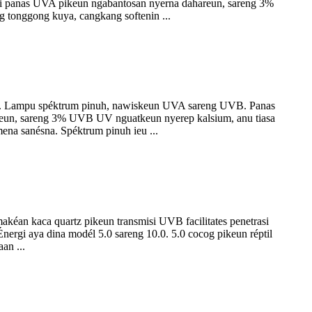
gi panas UVA pikeun ngabantosan nyerna dahareun, sareng 3%
 tonggong kuya, cangkang softenin ...
n. Lampu spéktrum pinuh, nawiskeun UVA sareng UVB. Panas
eun, sareng 3% UVB UV nguatkeun nyerep kalsium, anu tiasa
ena sanésna. Spéktrum pinuh ieu ...
n kaca quartz pikeun transmisi UVB facilitates penetrasi
gi aya dina modél 5.0 sareng 10.0. 5.0 cocog pikeun réptil
an ...