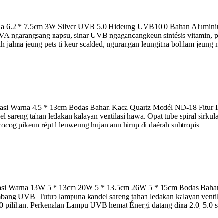
a 6.2 * 7.5cm 3W Silver UVB 5.0 Hideung UVB10.0 Bahan Aluminiu
UVA ngarangsang napsu, sinar UVB ngagancangkeun sintésis vitamin, 
ah jalma jeung pets ti keur scalded, ngurangan leungitna bohlam jeung
asi Warna 4.5 * 13cm Bodas Bahan Kaca Quartz Modél ND-18 Fitur Pa
sareng tahan ledakan kalayan ventilasi hawa. Opat tube spiral sirkul
cog pikeun réptil leuweung hujan anu hirup di daérah subtropis ...
asi Warna 13W 5 * 13cm 20W 5 * 13.5cm 26W 5 * 15cm Bodas Bahan
mbang UVB. Tutup lampuna kandel sareng tahan ledakan kalayan ventilas
pilihan. Perkenalan Lampu UVB hemat Énergi datang dina 2.0, 5.0 sa