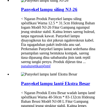
Panyekel lampu siling NJ-26
< Ngaran Produk Panyekel lampu siling
spésifikasi Warna 12.5 * 31.5cm Hideung Bahan
logam Modél NJ-26 Fitur Gampang ngumpul
jeung struktur stabil. Kaitna lemes sareng buleud,
tanpa ngarusak kawat. Panyekel lampu
disayogikeun ku slot pikeun ngalereskeun kabel.
Éta ngagaduhan pakét individu anu saé.
Perkenalan Panyekel lampu lantai sederhana dina
penampilan sareng bentukna kompak, sareng
tiasa dipasang dina sababaraha jinis tank reptil
sareng tangki penyu. Produk dijieun tina ...
panalungtikan
jéntré
Panyekel lampu lanté Ekstra Besar
< Ngaran Produk Extra Besar wadah lampu lanté
spésifikasi Warna 40-50cm * 83-132cm Hideung
Bahan Beusi Modél NJ-08 L Fitur Gampang
ngumpul jeung struktur stabil. Kaitna lemes