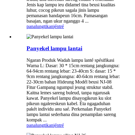
Jenis kap lampu ieu didamel tina beusi kualitas
luhur, cocog pikeun sagala jinis lampu
pemanasan handapeun 16cm. Pamasangan
basajan, ngan ukur nganggo 4 ...
panalungtikan
jéntré
Panyekel lampu lantai
Ngaran Produk Wadah lampu lanté spésifikasi
Warna L: Dasar: 30 * 15cm rentang jangkungna:
64-94cm rentang lebar: 23-40cm S: dasar: 15 *
9cm rentang jangkungna: 40-64cm rentang lebar:
22-30cm bahan Hideung Modél beusi NJ-08
Fitur Gampang ngumpul jeung struktur stabil.
Kaitna lemes sareng buleud, tanpa ngarusak
kawat. Panyekel lampu disayogikeun ku slot
pikeun ngalereskeun kabel. Éta ngagaduhan
pakét individu anu saé. Perkenalan Panyekel
lampu lantai sederhana dina penampilan sareng
kompak ...
panalungtikan
jéntré