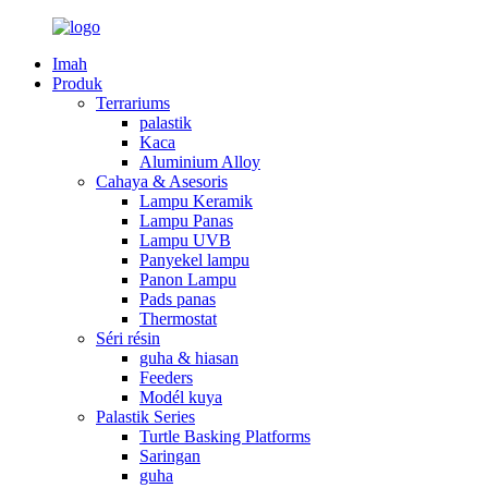
Imah
Produk
Terrariums
palastik
Kaca
Aluminium Alloy
Cahaya & Asesoris
Lampu Keramik
Lampu Panas
Lampu UVB
Panyekel lampu
Panon Lampu
Pads panas
Thermostat
Séri résin
guha & hiasan
Feeders
Modél kuya
Palastik Series
Turtle Basking Platforms
Saringan
guha