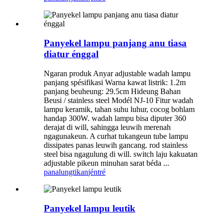
Panyekel lampu panjang anu tiasa
diatur énggal
Ngaran produk Anyar adjustable wadah lampu
panjang spésifikasi Warna kawat listrik: 1.2m
panjang beuheung: 29.5cm Hideung Bahan
Beusi / stainless steel Modél NJ-10 Fitur wadah
lampu keramik, tahan suhu luhur, cocog bohlam
handap 300W. wadah lampu bisa diputer 360
derajat di will, sahingga leuwih merenah
ngagunakeun. A curhat tukangeun tube lampu
dissipates panas leuwih gancang. rod stainless
steel bisa ngagulung di will. switch laju kakuatan
adjustable pikeun minuhan sarat béda ...
panalungtikan
jéntré
Panyekel lampu leutik