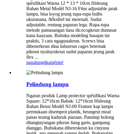
spésifikasi Warna 12 * 13 * 10cm Hideung
Bahan Metal Modél NJ-16 Fitur adjustable jarak
lampu, bisa loyog jeung rupa-rupa bulbs
ukuranana, fléksibel tur merenah. Sudut
adjustable, rentang paparan lega. Rupa-rupa
metode pamasangan tiasa dicocogkeun dumasar
kana kaayaan. Bubuka modeling basajan tur
praktis, 3 cara ngagunakeun. Screws bisa
dibenerkeun dina luhureun cages beternak
pikeun nyaluyukeun sudut paparan jeung jarak
flex ...
panalungtikan
jéntré
Pelindung lampu
Ngaran produk Lamp protector spésifikasi Warna
Square: 12*16cm Babak: 12*16cm Hideung
Bahan Beusi Modél NJ-09 Feature kap lampu
permukaan disemprot plastik, beungeut moal
panas teuing kaduruk piaraan. Panutup bolong
ditangtayungan pikeun liang garis, gampang
dianggo. Bubukana dibereskeun ku cinyusu
leutik, anu merenah sareng éndah. Perkenalan