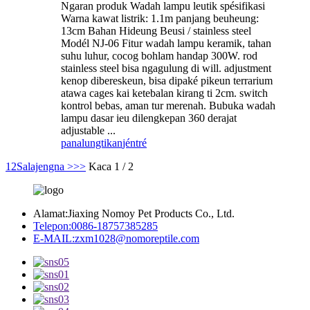
Ngaran produk Wadah lampu leutik spésifikasi
Warna kawat listrik: 1.1m panjang beuheung:
13cm Bahan Hideung Beusi / stainless steel
Modél NJ-06 Fitur wadah lampu keramik, tahan
suhu luhur, cocog bohlam handap 300W. rod
stainless steel bisa ngagulung di will. adjustment
kenop dibereskeun, bisa dipaké pikeun terrarium
atawa cages kai ketebalan kirang ti 2cm. switch
kontrol bebas, aman tur merenah. Bubuka wadah
lampu dasar ieu dilengkepan 360 derajat
adjustable ...
panalungtikan
jéntré
1
2
Salajengna >
>>
Kaca 1 / 2
Alamat:
Jiaxing Nomoy Pet Products Co., Ltd.
Telepon:
0086-18757385285
E-MAIL:
zxm1028@nomoreptile.com