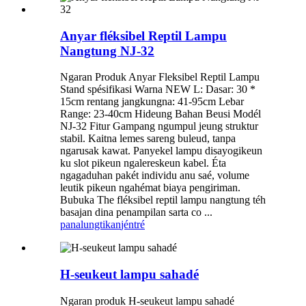
Anyar fléksibel Reptil Lampu
Nangtung NJ-32
Ngaran Produk Anyar Fleksibel Reptil Lampu
Stand spésifikasi Warna NEW L: Dasar: 30 *
15cm rentang jangkungna: 41-95cm Lebar
Range: 23-40cm Hideung Bahan Beusi Modél
NJ-32 Fitur Gampang ngumpul jeung struktur
stabil. Kaitna lemes sareng buleud, tanpa
ngarusak kawat. Panyekel lampu disayogikeun
ku slot pikeun ngalereskeun kabel. Éta
ngagaduhan pakét individu anu saé, volume
leutik pikeun ngahémat biaya pengiriman.
Bubuka The fléksibel reptil lampu nangtung téh
basajan dina penampilan sarta co ...
panalungtikan
jéntré
H-seukeut lampu sahadé
Ngaran produk H-seukeut lampu sahadé