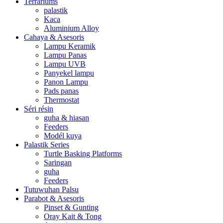
Terrariums
palastik
Kaca
Aluminium Alloy
Cahaya & Asesoris
Lampu Keramik
Lampu Panas
Lampu UVB
Panyekel lampu
Panon Lampu
Pads panas
Thermostat
Séri résin
guha & hiasan
Feeders
Modél kuya
Palastik Series
Turtle Basking Platforms
Saringan
guha
Feeders
Tutuwuhan Palsu
Parabot & Asesoris
Pinset & Gunting
Oray Kait & Tong