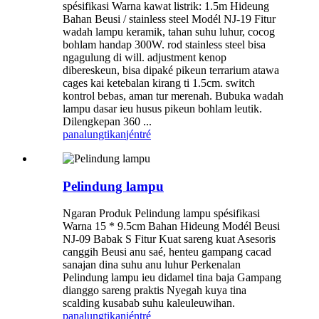
spésifikasi Warna kawat listrik: 1.5m Hideung
Bahan Beusi / stainless steel Modél NJ-19 Fitur
wadah lampu keramik, tahan suhu luhur, cocog
bohlam handap 300W. rod stainless steel bisa
ngagulung di will. adjustment kenop
dibereskeun, bisa dipaké pikeun terrarium atawa
cages kai ketebalan kirang ti 1.5cm. switch
kontrol bebas, aman tur merenah. Bubuka wadah
lampu dasar ieu husus pikeun bohlam leutik.
Dilengkepan 360 ...
panalungtikan
jéntré
Pelindung lampu
Ngaran Produk Pelindung lampu spésifikasi
Warna 15 * 9.5cm Bahan Hideung Modél Beusi
NJ-09 Babak S Fitur Kuat sareng kuat Asesoris
canggih Beusi anu saé, henteu gampang cacad
sanajan dina suhu anu luhur Perkenalan
Pelindung lampu ieu didamel tina baja Gampang
dianggo sareng praktis Nyegah kuya tina
scalding kusabab suhu kaleuleuwihan.
panalungtikan
jéntré