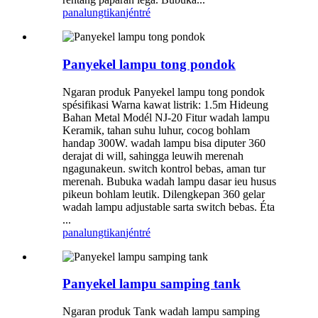
panalungtikan
jéntré
Panyekel lampu tong pondok
Ngaran produk Panyekel lampu tong pondok
spésifikasi Warna kawat listrik: 1.5m Hideung
Bahan Metal Modél NJ-20 Fitur wadah lampu
Keramik, tahan suhu luhur, cocog bohlam
handap 300W. wadah lampu bisa diputer 360
derajat di will, sahingga leuwih merenah
ngagunakeun. switch kontrol bebas, aman tur
merenah. Bubuka wadah lampu dasar ieu husus
pikeun bohlam leutik. Dilengkepan 360 gelar
wadah lampu adjustable sarta switch bebas. Éta
...
panalungtikan
jéntré
Panyekel lampu samping tank
Ngaran produk Tank wadah lampu samping