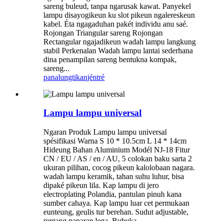
sareng buleud, tanpa ngarusak kawat. Panyekel
lampu disayogikeun ku slot pikeun ngalereskeun
kabel. Éta ngagaduhan pakét individu anu saé.
Rojongan Triangular sareng Rojongan
Rectangular ngajadikeun wadah lampu langkung
stabil Perkenalan Wadah lampu lantai sederhana
dina penampilan sareng bentukna kompak,
sareng...
panalungtikan
jéntré
Lampu lampu universal
Ngaran Produk Lampu lampu universal
spésifikasi Warna S 10 * 10.5cm L 14 * 14cm
Hideung Bahan Aluminium Modél NJ-18 Fitur
CN / EU / AS / en / AU, 5 colokan baku sarta 2
ukuran pilihan, cocog pikeun kalolobaan nagara.
wadah lampu keramik, tahan suhu luhur, bisa
dipaké pikeun lila. Kap lampu di jero
electroplating Polandia, pantulan pinuh kana
sumber cahaya. Kap lampu luar cet permukaan
eunteung, geulis tur berehan. Sudut adjustable,
rentang paparan lega. Bubuka...